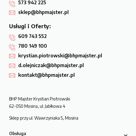
573 942 225
sklep@bhpmajster.pl
Usługi i Oferty:
609 743 552
780 149 100
krystian.piotrowski@bhpmajster.pl
d.olejniczak@bhpmajster.pl
kontakt@bhpmajster.pl
BHP Majster Krystian Piotrowski
62-050 Mosina, ul. Jabłkowa 4
Sklep przy ul. Wawrzyniaka 5, Mosina
Obsługa