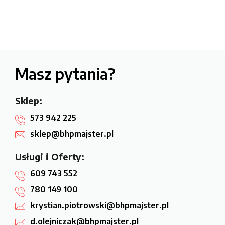
Masz pytania?
Sklep:
573 942 225
sklep@bhpmajster.pl
Usługi i Oferty:
609 743 552
780 149 100
krystian.piotrowski@bhpmajster.pl
d.olejniczak@bhpmajster.pl